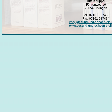
Rita Knüppel
Föhrenweg 16
73054 Eislingen
Tel.: 07161-987433
Fax: 07161-987434
info@gesund-und-schoen-eisl
www.gesund-und-schoen-eisli